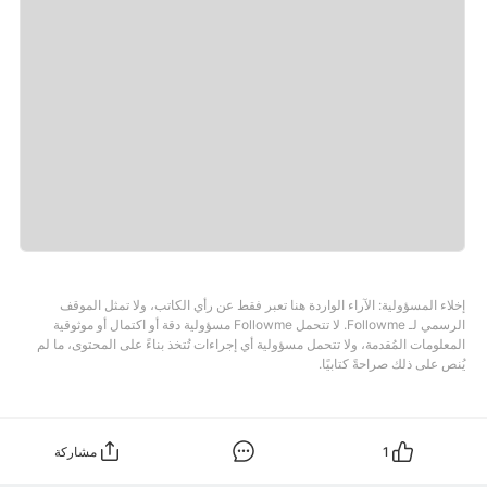
إخلاء المسؤولية: الآراء الواردة هنا تعبر فقط عن رأي الكاتب، ولا تمثل الموقف
الرسمي لـ Followme. لا تتحمل Followme مسؤولية دقة أو اكتمال أو موثوقية
المعلومات المُقدمة، ولا تتحمل مسؤولية أي إجراءات تُتخذ بناءً على المحتوى، ما لم
يُنص على ذلك صراحةً كتابيًا.
1
مشاركة