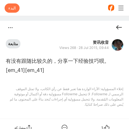
البدء
资讯收音
متابعة
Views 268
·
28 Jul 2015, 09:44
有没有跟随比较久的，分享一下经验技巧呗。
[em_41][em_41]
إخلاء المسؤولية: الآراء الواردة هنا تعبر فقط عن رأي الكاتب، ولا تمثل الموقف
الرسمي لـ Followme. لا تتحمل Followme مسؤولية دقة أو اكتمال أو موثوقية
المعلومات المُقدمة، ولا تتحمل مسؤولية أي إجراءات تُتخذ بناءً على المحتوى، ما لم
يُنص على ذلك صراحةً كتابيًا.
1
مشاركة