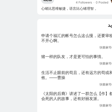
4 Followers
·
0 Posted
心绪比思维敏捷，语言比心绪理智 。
د
申请个福汇的帐号怎么这么慢，还要审
不开心啊。
快樂麻苛
猪一样的队友，才是更可怕的事情。
快樂麻苛
生活不止眼前的苟且，还有远方的苟或
攸。——曹操
快樂麻苛
《太阳的后裔》讲述了一群怎么【作】
会死的人的故事，还有好丽友派。
快樂麻苛