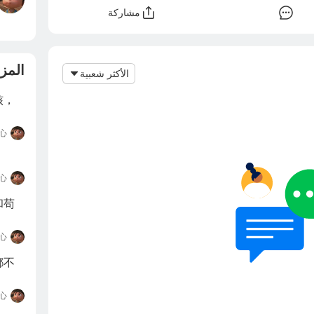
مشاركة
المزي
الأكثر شعبية
核，
心
心
和苟
心
都不
心