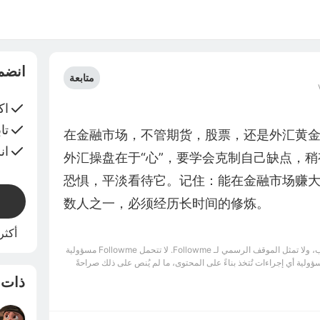
انضم
متابعة
اك
تا
在金融市场，不管期货，股票，还是外汇黄
ان
外汇操盘在于“心”，要学会克制自己缺点，
恐惧，平淡看待它。记住：能在金融市场赚
数人之一，必须经历长时间的修炼。
أكثر من 1 مليون متد
إخلاء المسؤولية: الآراء الواردة هنا تعبر فقط عن رأي الكاتب، ولا تمثل الموقف الرسمي لـ Followme. لا تتحمل Followme مسؤولية
سؤولية أي إجراءات تُتخذ بناءً على المحتوى، ما لم يُنص على ذلك صراحةً
ذات 