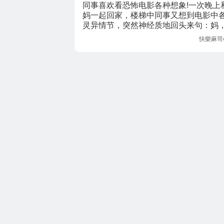
同事喜欢看恐怖电影各种想象!一次晚上
妈一起回家，楼梯中同事又想到电影中
灵异情节，突然神经质地回头来句：妈
果我的头突然掉下来，你害怕吗?她老妈
快樂麻苛
表情很淡定的回道：你以为我是你妈?