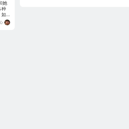
和她
各种
，如
面无
心