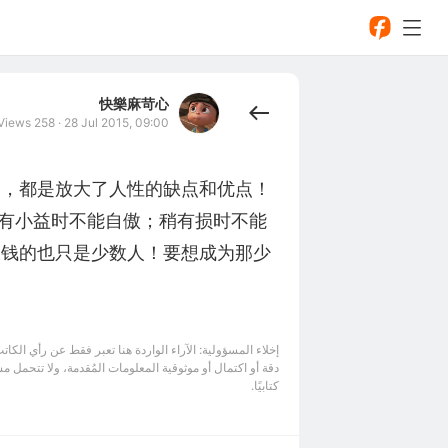
快樂麻苛心
Views 258
·
28 Jul 2015, 09:00
金，都是放大了人性的缺点和优点！
稍有小益时不能自傲；稍有损时不能
大钱的也只是少数人！要想成为那少
دقة أو اكتمال أو موثوقية المعلومات المُقدمة، ولا تتحمل م
كتابيًا.