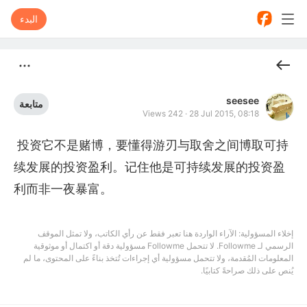
البدء
seesee
متابعة
Views 242
·
28 Jul 2015, 08:18
 投资它不是赌博，要懂得游刃与取舍之间博取可持
续发展的投资盈利。记住他是可持续发展的投资盈
利而非一夜暴富。
إخلاء المسؤولية: الآراء الواردة هنا تعبر فقط عن رأي الكاتب، ولا تمثل الموقف
الرسمي لـ Followme. لا تتحمل Followme مسؤولية دقة أو اكتمال أو موثوقية
المعلومات المُقدمة، ولا تتحمل مسؤولية أي إجراءات تُتخذ بناءً على المحتوى، ما لم
يُنص على ذلك صراحةً كتابيًا.